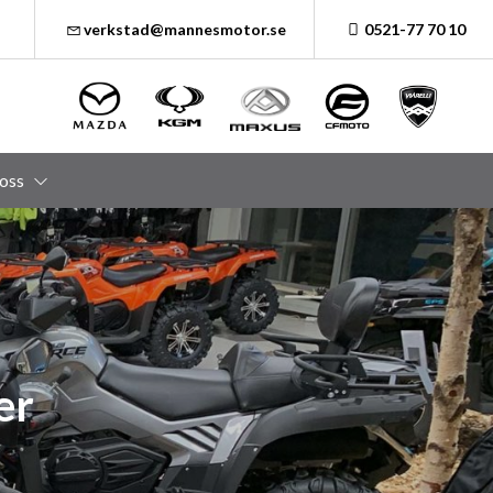
verkstad@mannesmotor.se
0521-77 70 10
oss
er