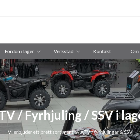
Fordon i lager
Verkstad
Kontakt
Om 
TV / Fyrhjuling / SSV i lag
VI erbjuder ett brett sortiment av ATV / fyrhjulingar & SSV