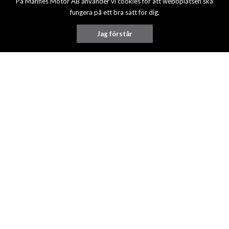
På Mannes Motor AB använder vi cookies för att webbplatsen ska
fungera på ett bra sätt för dig.
Jag förstår