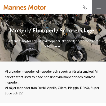
Moped / Elmoped / Scooter i lager
På Mannes Motor erbjuder vi mopeder, elmopeder och scootrar för
alla smaker!
Vi erbjuder mopeder, elmopeder och scootrar för alla smaker! Vi
har ett stort urval av både bensindrivna mopeder och eldrivna
mopeder.
Vi säljer mopeder från Derbi, Aprilia, Gilera, Piaggio, DRAX, Super
Soco och LV.