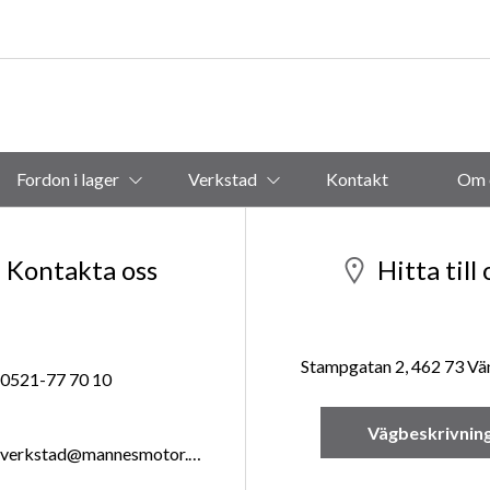
Fordon i lager
Verkstad
Kontakt
Om 
Kontakta oss
Hitta till 
Stampgatan 2, 462 73 V
0521-77 70 10
Vägbeskrivnin
verkstad@mannesmotor.se