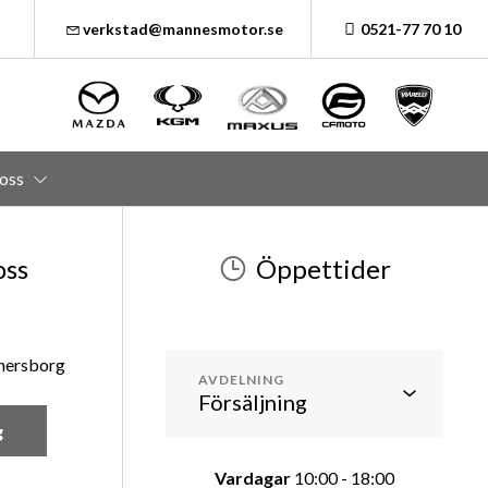
verkstad@mannesmotor.se
0521-77 70 10
oss
oss
Öppettider
änersborg
AVDELNING
g
Vardagar
10:00 - 18:00